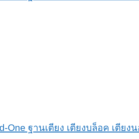
ed-One ฐานเตียง เตียงบล็อค เตียงน