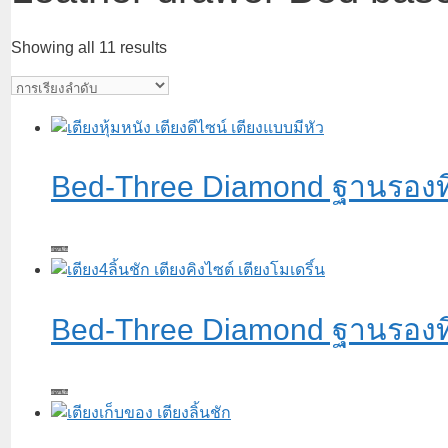
Showing all 11 results
Bed-Three Diamond ฐานรองที่นอ
อ่านเพิ่ม
Bed-Three Diamond ฐานรองที่น
อ่านเพิ่ม