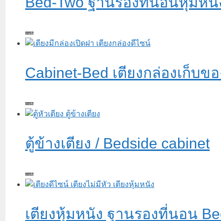
Bed-Two ฐานรองที่นอนหุ้มหนังมี
อ่านเพิ่ม
Cabinet-Bed เตียงกล่องเก็บขอ
อ่านเพิ่ม
ตู้ข้างเตียง / Bedside cabinet
อ่านเพิ่ม
เตียงหุ้มหนัง ฐานรองที่นอน B