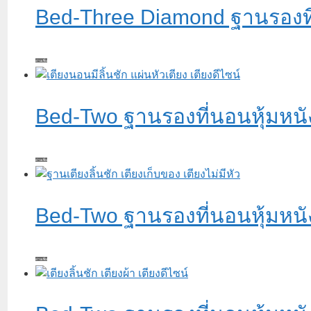
Bed-Three Diamond ฐานรองที่นอ
อ่านเพิ่ม
Bed-Two ฐานรองที่นอนหุ้มหนังมี
อ่านเพิ่ม
Bed-Two ฐานรองที่นอนหุ้มหนังมี
อ่านเพิ่ม