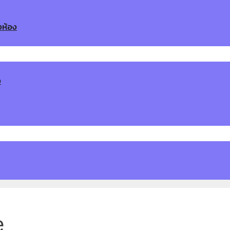
งห้อง
ง
e