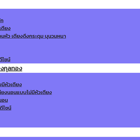
ัก
เตียง
หัว เตียงดึงกระดุม บุนวมหนา
ีไซน์
ของกุลทอง
มีหัวเตียง
เตียงนอนแบบไม่มีหัวเตียง
่นอน
ดีไซน์