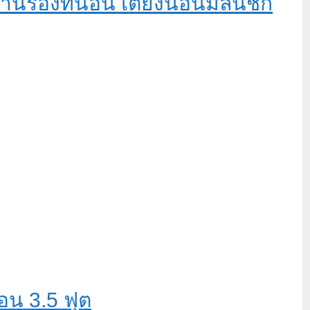
 ฐานรองที่นอน เตียงนอนมีลิ้นชัก
อน 3.5 ฟุต