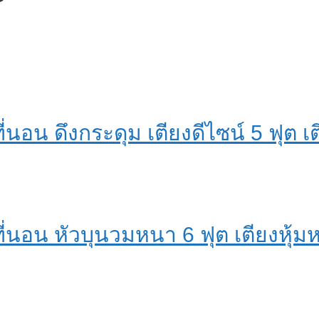
น ดึงกระดุม เตียงดีไซน์ 5 ฟุต เตีย
อน หัวบุนวมหนา 6 ฟุต เตียงหุ้มหน