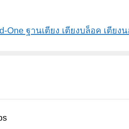
d-One ฐานเตียง เตียงบล็อค เตียงนอ
ps