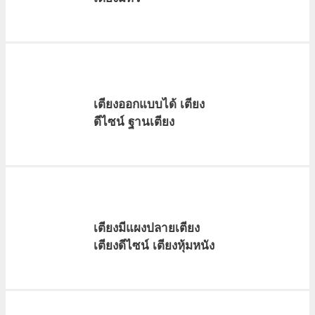
เตียงออกแบบได้ เตียง
ดีไซน์ ฐานเตียง
เตียงมีแผงปลายเตียง
เตียงดีไซน์ เตียงหุ้มหนัง