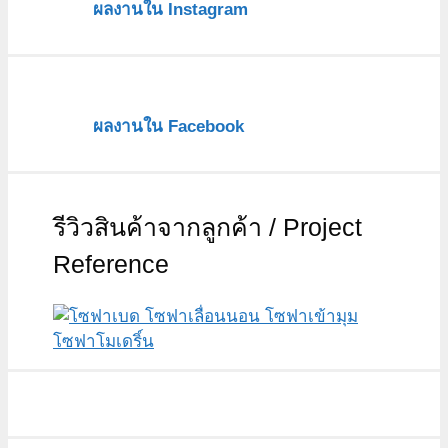
ผลงานใน Instagram
ผลงานใน Facebook
รีวิวสินค้าจากลูกค้า / Project
Reference