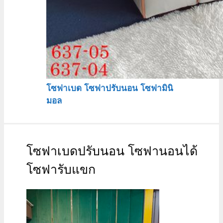
โซฟาเบด โซฟาปรับนอน โซฟามินิ
มอล
โซฟาเบดปรับนอน โซฟานอนได้
โซฟารับแขก