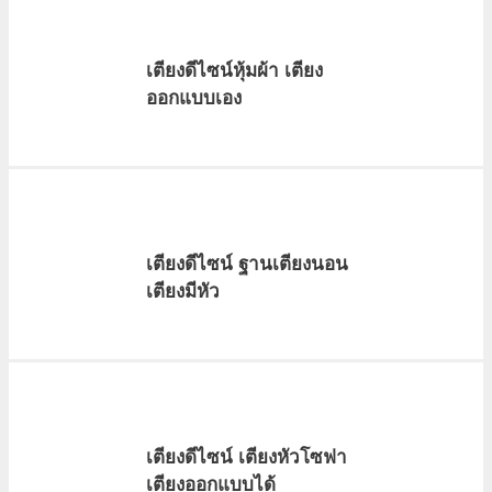
เตียงดีไซน์หุ้มผ้า เตียง
ออกแบบเอง
เตียงดีไซน์ ฐานเตียงนอน
เตียงมีหัว
เตียงดีไซน์ เตียงหัวโซฟา
เตียงออกแบบได้