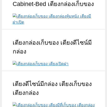
Cabinet-Bed เตียงกล่องเก็บของ
เตียงกล่องเก็บของ เตียงดีไซน์มี
กล่อง
เตียงดีไซน์มีกล่อง เตียงเก็บของ
เตียงกล่อง