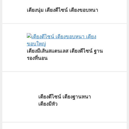
เตียงนุ่ม เตียงดีไซน์ เตียงขอบหนา
เตียงมีเส้นสแตนเลส เตียงดีไซน์ ฐาน
รองที่นอน
เตียงดีไซน์ เตียงฐานหนา
เตียงมีหัว