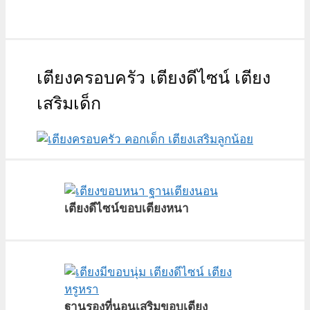
เตียงครอบครัว เตียงดีไซน์ เตียง
เสริมเด็ก
เตียงดีไซน์ขอบเตียงหนา
ฐานรองที่นอนเสริมขอบเตียง