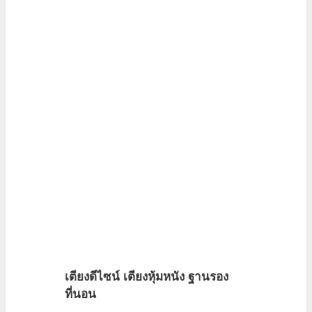
เตียงดีไซน์ เตียงหุ้มหนัง ฐานรอง
ที่นอน