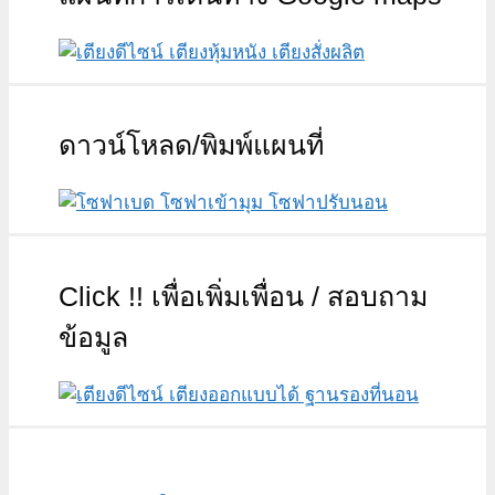
ดาวน์โหลด/พิมพ์แผนที่
Click !! เพื่อเพิ่มเพื่อน / สอบถาม
ข้อมูล