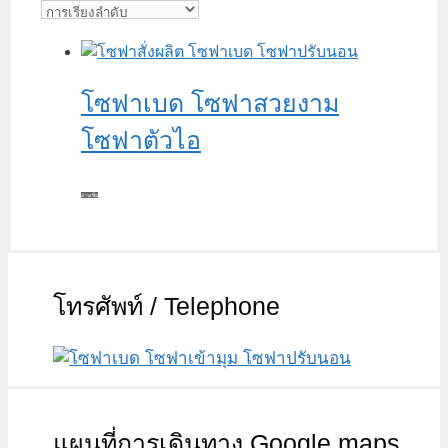
โซฟาเบด โซฟาสวยงาม
โซฟาตัวไอ
อ่านเพิ่ม
โทรศัพท์ / Telephone
แผนที่การเดินทาง Google maps