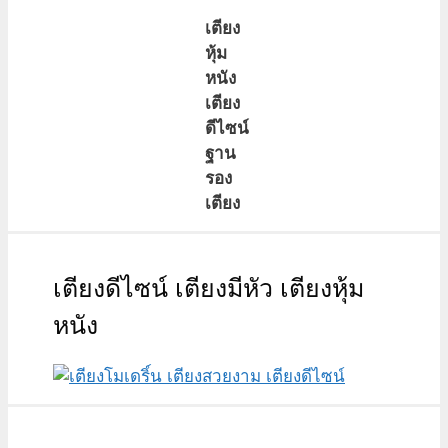
เตียง
หุ้ม
หนัง
เตียง
ดีไซน์
ฐาน
รอง
เตียง
เตียงดีไซน์ เตียงมีหัว เตียงหุ้ม
หนัง