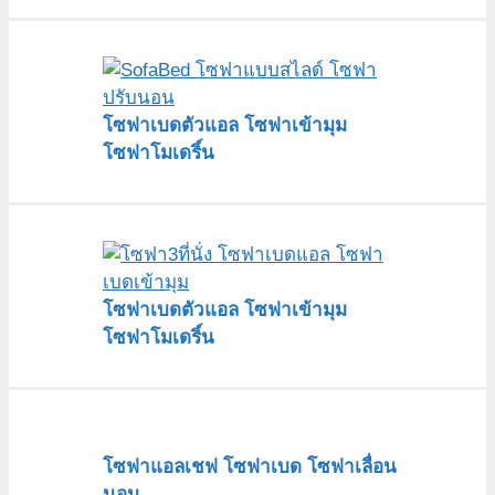
โซฟาเบดตัวแอล โซฟาเข้ามุม
โซฟาโมเดริ์น
โซฟาเบดตัวแอล โซฟาเข้ามุม
โซฟาโมเดริ์น
โซฟาแอลเชฟ โซฟาเบด โซฟาเลื่อน
นอน