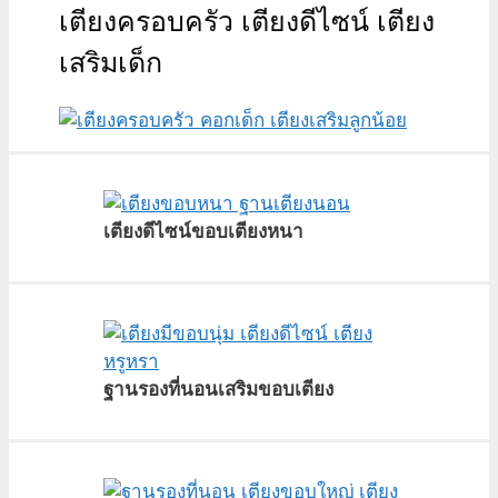
เตียงครอบครัว เตียงดีไซน์ เตียง
เสริมเด็ก
เตียงดีไซน์ขอบเตียงหนา
ฐานรองที่นอนเสริมขอบเตียง