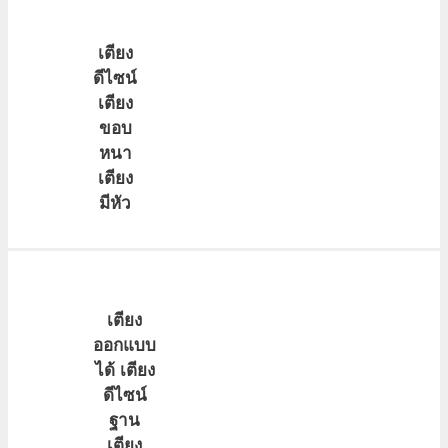
เตียง
ดีไซน์
เตียง
ขอบ
หนา
เตียง
มีหัว
เตียง
ออกแบบ
ได้ เตียง
ดีไซน์
ฐาน
เตียง