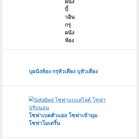
ผนัง
บิ้
วอิน
กรุ
ผนัง
ห้อง
บุผนังห้อง กรุหัวเตียง บุหัวเตียง
โซฟาเบดตัวแอล โซฟาเข้ามุม
โซฟาโมเดริ์น