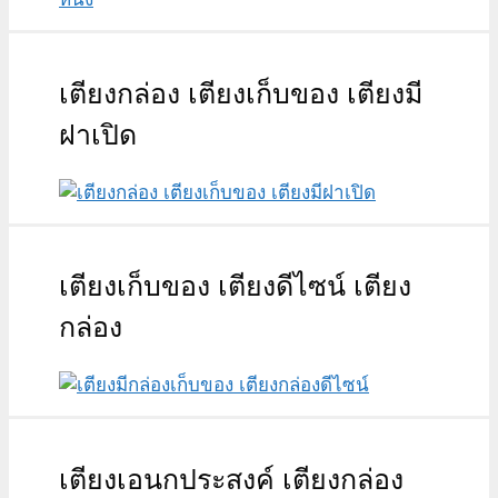
เตียงกล่อง เตียงเก็บของ เตียงมี
ฝาเปิด
เตียงเก็บของ เตียงดีไซน์ เตียง
กล่อง
เตียงเอนกประสงค์ เตียงกล่อง