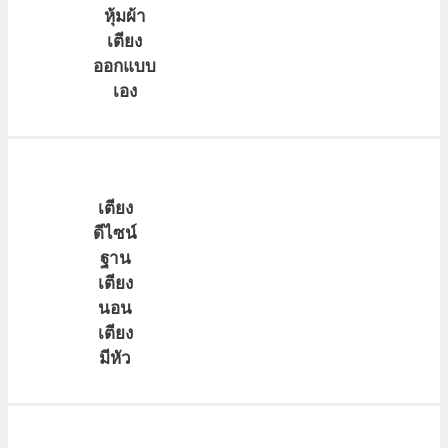
หุ้มผ้า
เตียง
ออกแบบ
เอง
เตียง
ดีไซน์
ฐาน
เตียง
นอน
เตียง
มีหัว