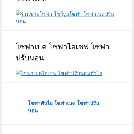
โซฟาเบด โซฟาไอเชฟ โซฟา
ปรับนอน
โซฟาตัวไอ โซฟาเบด โซฟาปรับ
นอน