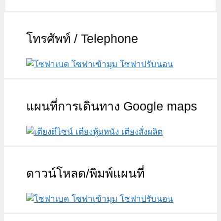
โทรศัพท์ / Telephone
แผนที่การเดินทาง Google maps
ดาวน์โหลด/พิมพ์แผนที่