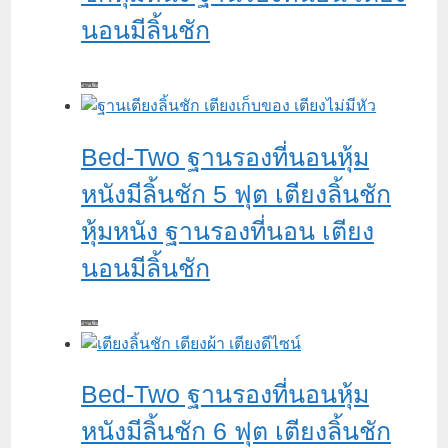
นอนมีลิ้นชัก
อ่านเพิ่ม
Bed-Two ฐานรองที่นอนหุ้ม
หนังมีลิ้นชัก 5 ฟุต เตียงลิ้นชัก
หุ้มหนัง ฐานรองที่นอน เตียง
นอนมีลิ้นชัก
อ่านเพิ่ม
Bed-Two ฐานรองที่นอนหุ้ม
หนังมีลิ้นชัก 6 ฟุต เตียงลิ้นชัก