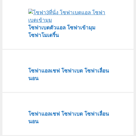
โซฟาเบดตัวแอล โซฟาเข้ามุม
โซฟาโมเดริ์น
โซฟาแอลเชฟ โซฟาเบด โซฟาเลื่อน
นอน
โซฟาแอลเชฟ โซฟาเบด โซฟาเลื่อน
นอน