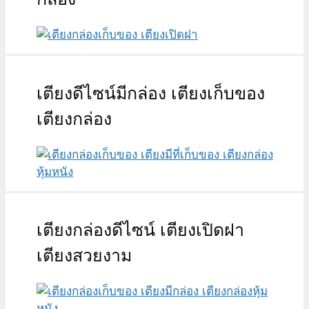
เตียงดีไซน์มีกล่อง เตียงเก็บของ
เตียงกล่อง
เตียงกล่องดีไซน์ เตียงเปิดฝา
เตียงสวยงาม