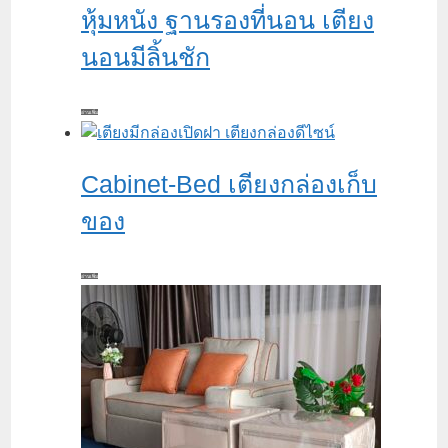
หุ้มหนัง ฐานรองที่นอน เตียง
นอนมีลิ้นชัก
อ่านเพิ่ม
Cabinet-Bed เตียงกล่องเก็บ
ของ
อ่านเพิ่ม