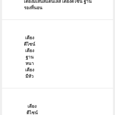
เตียงมีเส้นสแตนเลส เตียงดีไซน์ ฐาน
รองที่นอน
เตียง
ดีไซน์
เตียง
ฐาน
หนา
เตียง
มีหัว
เตียง
ดีไซน์