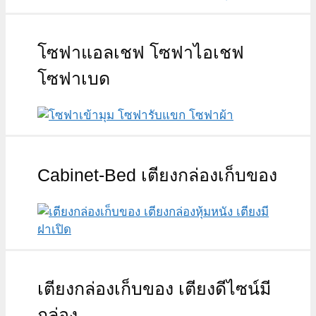
โซฟาแอลเชฟ โซฟาไอเชฟ
โซฟาเบด
Cabinet-Bed เตียงกล่องเก็บของ
เตียงกล่องเก็บของ เตียงดีไซน์มี
กล่อง