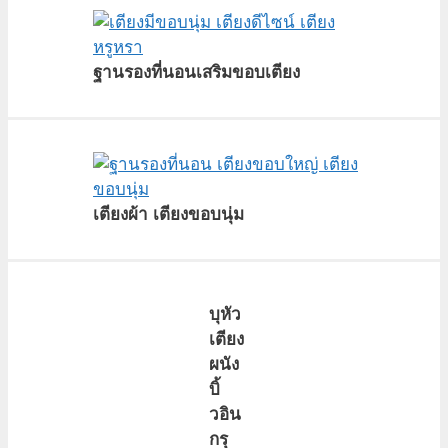
ฐานรองที่นอนเสริมขอบเตียง
เตียงผ้า เตียงขอบนุ่ม
บุหัว
เตียง
ผนัง
บิ้
วอิน
กรุ