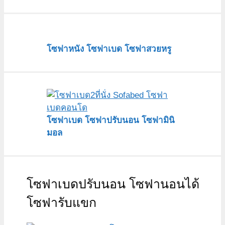
โซฟาหนัง โซฟาเบด โซฟาสวยหรู
โซฟาเบด โซฟาปรับนอน โซฟามินิ
มอล
โซฟาเบดปรับนอน โซฟานอนได้
โซฟารับแขก