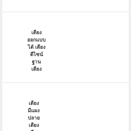
เตียง
ออกแบบ
ได้ เตียง
ดีไซน์
ฐาน
เตียง
เตียง
มีแผง
ปลาย
เตียง