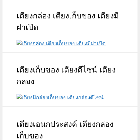
เตียงกล่อง เตียงเก็บของ เตียงมี
ฝาเปิด
เตียงเก็บของ เตียงดีไซน์ เตียง
กล่อง
เตียงเอนกประสงค์ เตียงกล่อง
เก็บของ