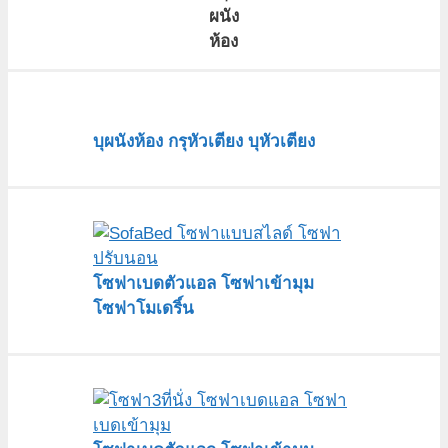
ผนัง
ห้อง
บุผนังห้อง กรุหัวเตียง บุหัวเตียง
โซฟาเบดตัวแอล โซฟาเข้ามุม
โซฟาโมเดริ์น