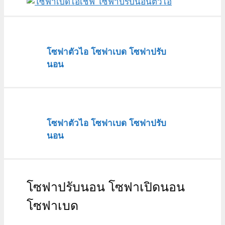
โซฟาตัวไอ โซฟาเบด โซฟาปรับ
นอน
โซฟาตัวไอ โซฟาเบด โซฟาปรับ
นอน
โซฟาปรับนอน โซฟาเปิดนอน
โซฟาเบด